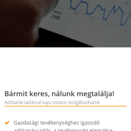
Bármit keres, nálunk megtalálja!
Adótanácsadással kapcsolatos szolgáltatásaink
Gazdasági tevékenységhez igazodó
adótanácsadás, a tevékenység elemzése,